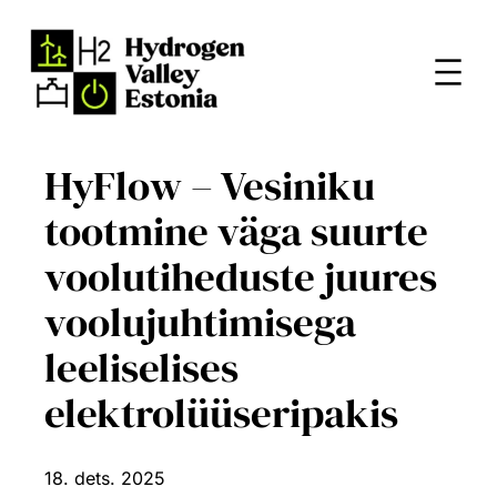
Liigu
sisu
juurde
HyFlow – Vesiniku
tootmine väga suurte
voolutiheduste juures
voolujuhtimisega
leeliselises
elektrolüüseripakis
18. dets. 2025