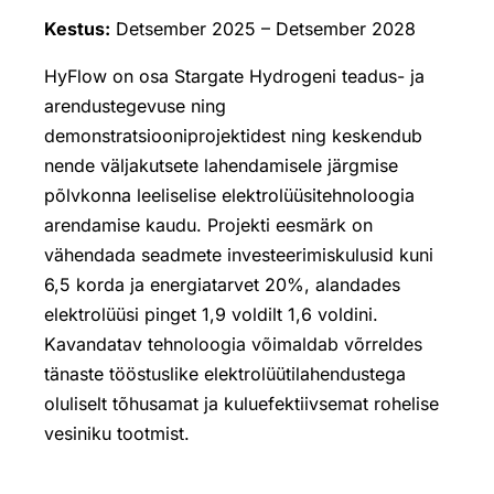
Kestus:
Detsember 2025 – Detsember 2028
HyFlow on osa Stargate Hydrogeni teadus- ja
arendustegevuse ning
demonstratsiooniprojektidest ning keskendub
nende väljakutsete lahendamisele järgmise
põlvkonna leeliselise elektrolüüsitehnoloogia
arendamise kaudu. Projekti eesmärk on
vähendada seadmete investeerimiskulusid kuni
6,5 korda ja energiatarvet 20%, alandades
elektrolüüsi pinget 1,9 voldilt 1,6 voldini.
Kavandatav tehnoloogia võimaldab võrreldes
tänaste tööstuslike elektrolüütilahendustega
oluliselt tõhusamat ja kuluefektiivsemat rohelise
vesiniku tootmist.